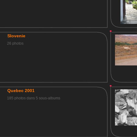
Slovenie
26 photos
Quebec 2001
185 photos dans 5 sous-albums