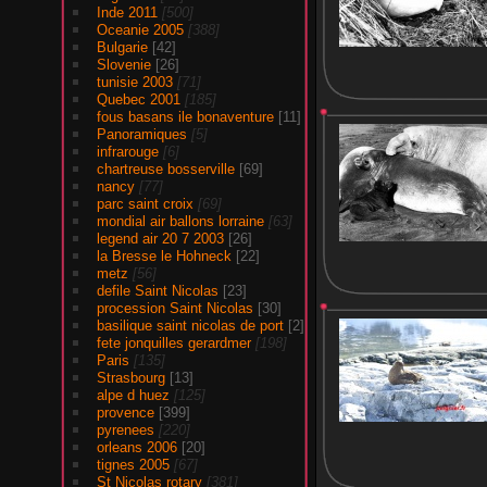
Inde 2011
[500]
Oceanie 2005
[388]
Bulgarie
[42]
Slovenie
[26]
tunisie 2003
[71]
Quebec 2001
[185]
fous basans ile bonaventure
[11]
Panoramiques
[5]
infrarouge
[6]
chartreuse bosserville
[69]
nancy
[77]
parc saint croix
[69]
mondial air ballons lorraine
[63]
legend air 20 7 2003
[26]
la Bresse le Hohneck
[22]
metz
[56]
defile Saint Nicolas
[23]
procession Saint Nicolas
[30]
basilique saint nicolas de port
[2]
fete jonquilles gerardmer
[198]
Paris
[135]
Strasbourg
[13]
alpe d huez
[125]
provence
[399]
pyrenees
[220]
orleans 2006
[20]
tignes 2005
[67]
St Nicolas rotary
[381]