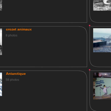
crozet animaux
8 photos
Antarctique
58 photos