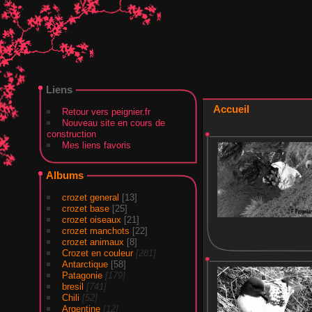
Liens
Accueil
Retour vers peignier.fr
Nouveau site en cours de
construction
Mes liens favoris
Albums
crozet general
[13]
crozet base
[25]
crozet oiseaux
[21]
crozet manchots
[22]
crozet animaux
[8]
Crozet en couleur
[281]
Antarctique
[58]
Patagonie
[179]
bresil
[741]
Chili
[52]
Argentine
[12]