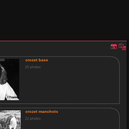
crozet base
25 photos
crozet manchots
22 photos