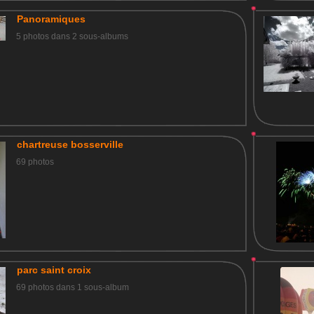
Panoramiques
5 photos dans 2 sous-albums
chartreuse bosserville
69 photos
parc saint croix
69 photos dans 1 sous-album