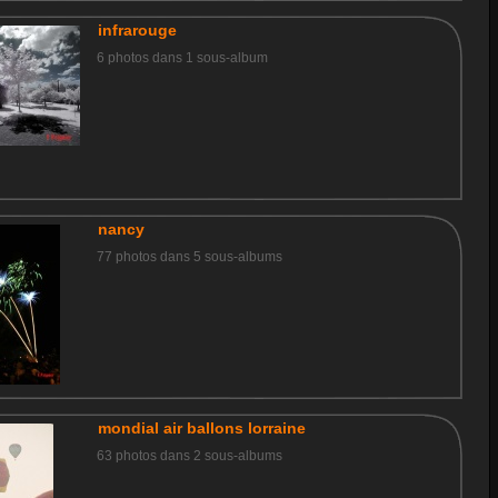
infrarouge
6 photos dans 1 sous-album
nancy
77 photos dans 5 sous-albums
mondial air ballons lorraine
63 photos dans 2 sous-albums