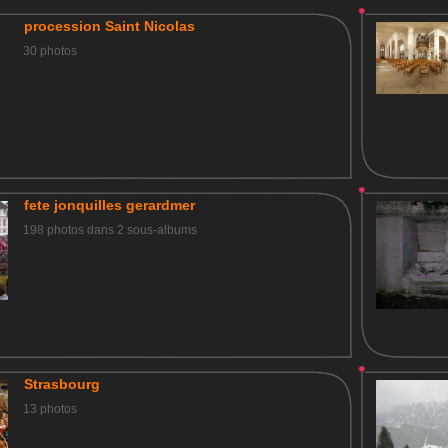
procession Saint Nicolas
30 photos
fete jonquilles gerardmer
198 photos dans 2 sous-albums
Strasbourg
13 photos