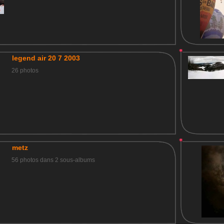
legend air 20 7 2003
26 photos
metz
56 photos dans 2 sous-albums