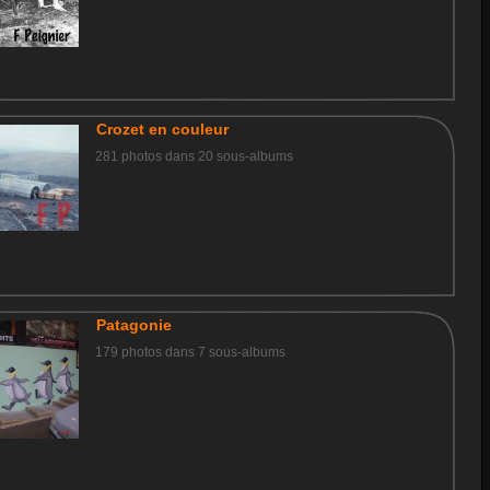
Crozet en couleur
281 photos dans 20 sous-albums
Patagonie
179 photos dans 7 sous-albums