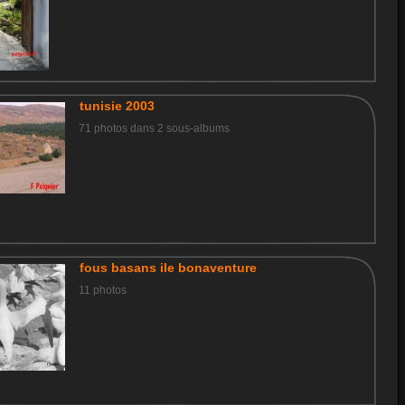
tunisie 2003
71 photos dans 2 sous-albums
fous basans ile bonaventure
11 photos