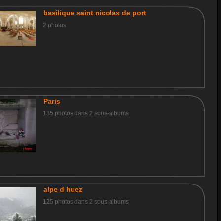
basilique saint nicolas de port
2 photos
Paris
135 photos dans 2 sous-albums
alpe d huez
125 photos dans 2 sous-albums